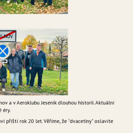
ov a v Aeroklubu Jeseník dlouhou historii. Aktuální
 éry.
příští rok 20 let. Věříme, že "dvacetiny" oslavíte