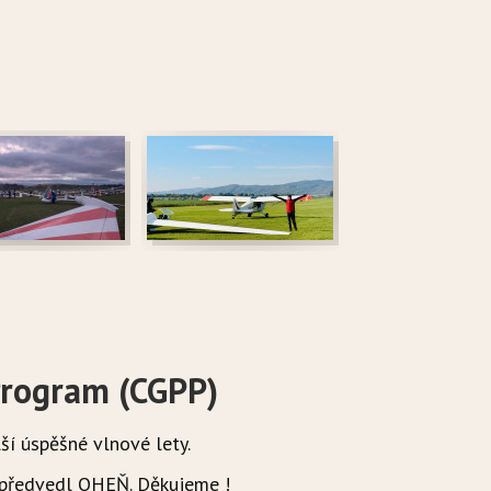
Program (CGPP)
ší úspěšné vlnové lety.
 předvedl OHEŇ. Děkujeme !