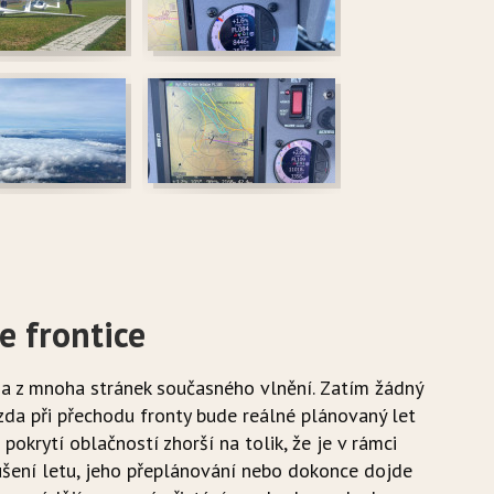
e frontice
na z mnoha stránek současného vlnění. Zatím žádný
zda při přechodu fronty bude reálné plánovaný let
okrytí oblačností zhorší na tolik, že je v rámci
rušení letu, jeho přeplánování nebo dokonce dojde