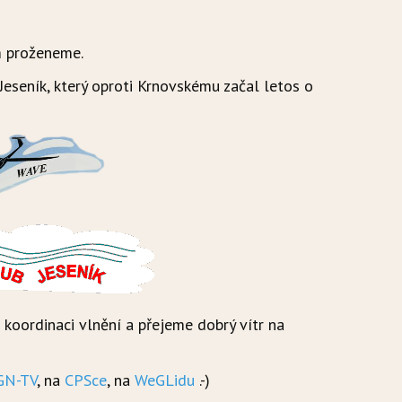
m proženeme.
eseník, který oproti Krnovskému začal letos o
koordinaci vlnění a přejeme dobrý vítr na
GN-TV
, na
CPSce
, na
WeGLidu
.-)