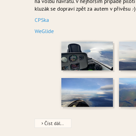
na volbu návratu. V nejhorším případě pilot
kluzák se dopraví zpět za autem v přívěsu .-)
CPSka
WeGlide
Číst dál...