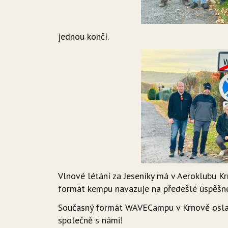
jednou končí.
Vlnové létání za Jeseníky má v Aeroklubu Krn
formát kempu navazuje na předešlé úspěšné
Současný formát WAVECampu v Krnově oslaví 
společně s námi!