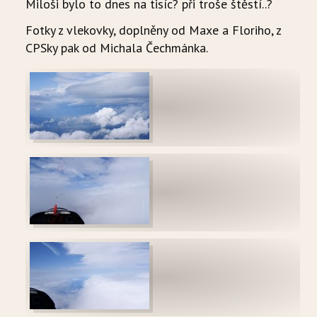
Miloši bylo to dnes na tisíc? při troše štěstí..?
Fotky z vlekovky, doplněny od Maxe a Floriho, z
CPSky pak od Michala Čechmánka.