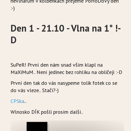
nevlnařům v kolbenkách přejeme PoHoDoVý den
:-)
Den 1 - 21.10 - Vlna na 1* !-
D
SuPeR! První den nám snad vším klapl na
MaXiMuM.. Není jedinec bez rohlíku na obličeji :-D
První den tak do vás nasypeme tolik fotek co se
do vás vleze.. Stačí?-)
CPSka
..
Wlnosko DÍK pošli prosím další..