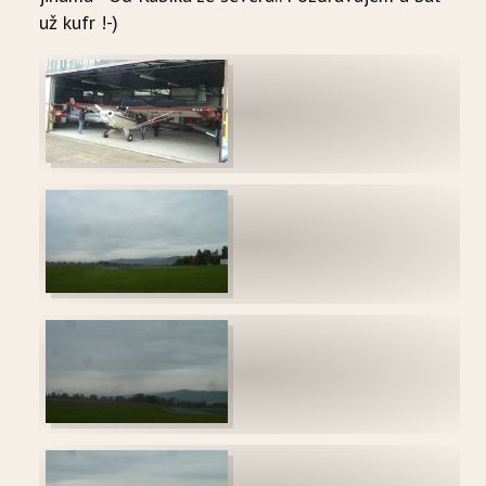
už kufr !-)