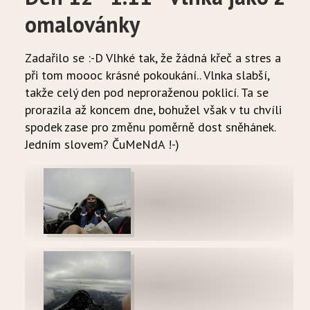
omalovánky
Zadařilo se :-D Vlhké tak, že žádná křeč a stres a
při tom moooc krásné pokoukání.. Vlnka slabší,
takže celý den pod neproraženou poklicí. Ta se
prorazila až koncem dne, bohužel však v tu chvíli
spodek zase pro změnu poměrně dost sněhánek.
Jedním slovem? ČuMeNdA !-)