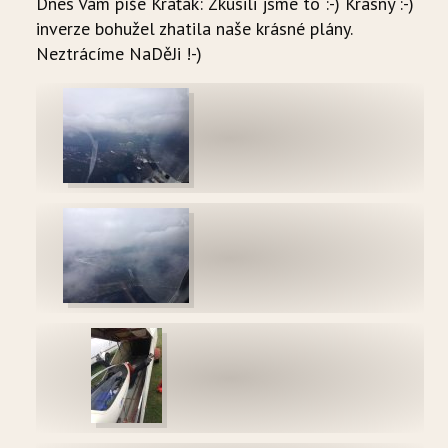
Dnes Vám píše Kraťák: Zkusili jsme to :-) Krásný :-)
inverze bohužel zhatila naše krásné plány.
Neztrácíme NaDěJi !-)