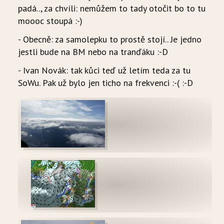
padá.., za chvíli: nemůžem to tady otočit bo to tu
moooc stoupá :-)
- Obecně: za samolepku to prostě stojí.. Je jedno
jestli bude na BM nebo na tranďáku :-D
- Ivan Novák: tak kůci teď už letím teda za tu
SoWu. Pak už bylo jen ticho na frekvenci :-( :-D