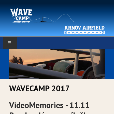
HLAVNÍ STRÁNKA
POČASÍ
POČASÍ - DATA
WAVECAMP 2017
WEBKAMERY
LOW RES METEO
VideoMemories - 11.11
SELF BRIEFING