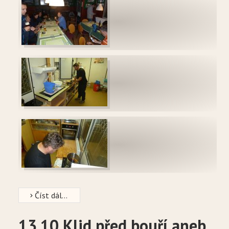
Číst dál...
13.10 Klid před bouří aneb