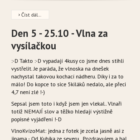
Číst dál...
Den 5 - 25.10 - Vlna za
vysílačkou
:-D Takto :-D vypadají 4kusy co jsme dnes stihli
vystřelit. Je paráda, že vlnoska na dnešek
nachystal takovou kochací nádheru. Díky i za to
málo! Do kopce to sice 5kiláků nedalo, ale přeci
4,7 není zlé !-)
Sepsal jsem toto i když jsem jen vlekal.. Vlnaři
totiž NEMAJÍ slov a těžko hledají výstižně
popisné vyjádření !-D
VlnoKvízoMat: jedna z fotek je zcela jasně asi z
jinama - Od Kubíka ze severu.. Pozdravujem a bal