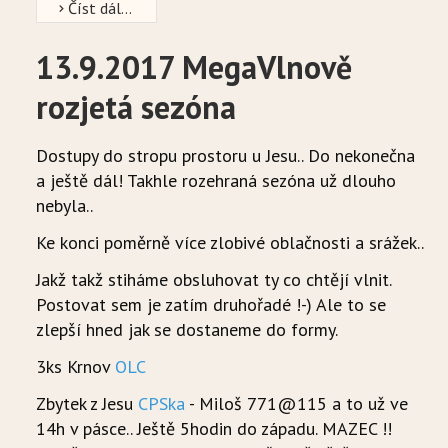
Číst dál...
13.9.2017 MegaVlnově
rozjetá sezóna
Dostupy do stropu prostoru u Jesu.. Do nekonečna
a ještě dál! Takhle rozehraná sezóna už dlouho
nebyla..
Ke konci poměrně více zlobivé oblačnosti a srážek..
Jakž takž stiháme obsluhovat ty co chtějí vlnit.
Postovat sem je zatím druhořadé !-) Ale to se
zlepší hned jak se dostaneme do formy.
3ks Krnov
OLC
Zbytek z Jesu
CPSka
- Miloš 771@115 a to už ve
14h v pásce.. Ještě 5hodin do západu. MAZEC !!