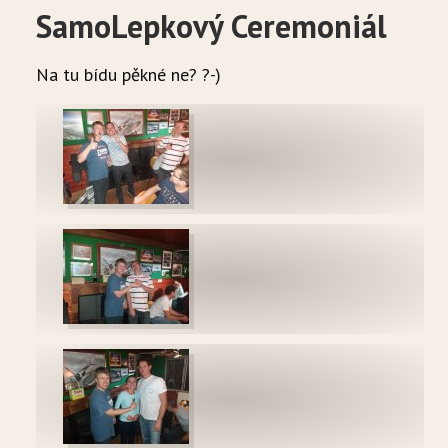
SamoLepkový Ceremoniál
Na tu bídu pěkné ne? ?-)