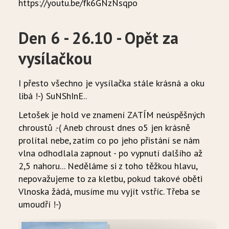
https://youtu.be/fk6GNzNsqpo
Den 6 - 26.10 - Opět za
vysílačkou
I přesto všechno je vysílačka stále krásná a oku
libá !-) SuNShInE..
Letošek je hold ve znamení ZATÍM neúspěšných
chroustů .-( Aneb chroust dnes o5 jen krásně
prolítal nebe, zatím co po jeho přistání se nám
vlna odhodlala zapnout - po vypnutí dalšího až
2,5 nahoru... Neděláme si z toho těžkou hlavu,
nepovažujeme to za kletbu, pokud takové oběti
Vlnoska žádá, musíme mu vyjít vstříc. Třeba se
umoudří !-)