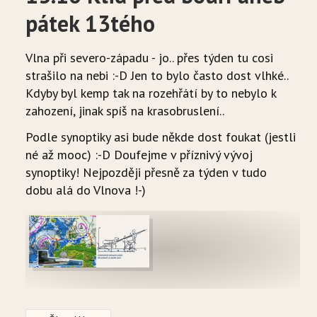
pátek 13tého
Vlna při severo-západu - jo.. přes týden tu cosi
strašilo na nebi :-D Jen to bylo často dost vlhké..
Kdyby byl kemp tak na rozehřátí by to nebylo k
zahození, jinak spíš na krasobruslení..
Podle synoptiky asi bude někde dost foukat (jestli
né až mooc) :-D Doufejme v příznivý vývoj
synoptiky! Nejpozději přesně za týden v tudo
dobu alá do Vlnova !-)