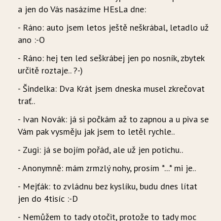
a jen do Vás nasázíme HEsLa dne:
- Ráno: auto jsem letos ještě neškrábal, letadlo už
ano :-O
- Ráno: hej ten led seškrábej jen po nosník, zbytek
určitě roztaje.. ?-)
- Šindelka: Dva Krát jsem dneska musel zkrečovat
trať..
- Ivan Novák: já si počkám až to zapnou a u piva se
Vám pak vysměju jak jsem to letěl rychle..
- Zugi: já se bojím pořád, ale už jen potichu..
- Anonymně: mám zrmzlý nohy, prosím *...* mi je..
- Mejťák: to zvládnu bez kyslíku, budu dnes lítat
jen do 4tisíc :-D
- Nemůžem to tady otočit, protože to tady moc