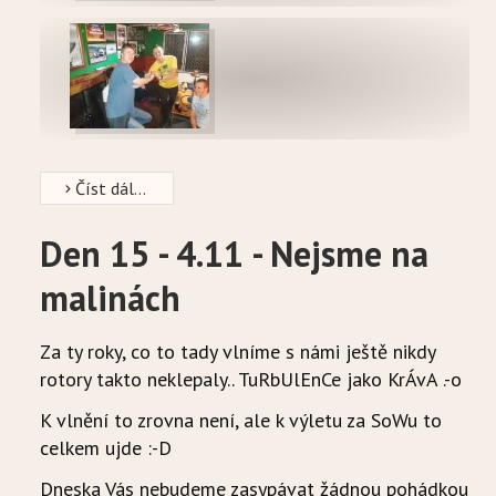
Číst dál...
Den 15 - 4.11 - Nejsme na
malinách
Za ty roky, co to tady vlníme s námi ještě nikdy
rotory takto neklepaly.. TuRbUlEnCe jako KrÁvA .-o
K vlnění to zrovna není, ale k výletu za SoWu to
celkem ujde :-D
Dneska Vás nebudeme zasypávat žádnou pohádkou