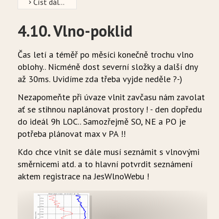
Číst dál...
4.10. Vlno-poklid
Čas letí a téměř po měsíci konečně trochu vlno
oblohy.. Nicméně dost severní složky a další dny
až 30ms. Uvidíme zda třeba vyjde neděle ?-)
Nezapomeňte při úvaze vlnit zavčasu nám zavolat
ať se stihnou naplánovat prostory ! - den dopředu
do ideál 9h LOC.. Samozřejmě SO, NE a PO je
potřeba plánovat max v PA !!
Kdo chce vlnit se dále musí seznámit s vlnovými
směrnicemi atd. a to hlavní potvrdit seznámení
aktem registrace na JesWlnoWebu !