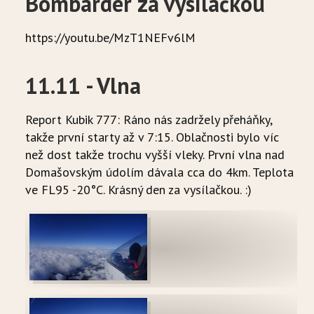
Bombardér za vysílačkou
HISTORIE
https://youtu.be/MzT1NEFv6lM
WAVECAMP 2024
11.11 - Vlna
WAVECAMP 2023
Report Kubik 777: Ráno nás zadržely přeháňky,
WAVECAMP 2022
takže první starty až v 7:15. Oblačnosti bylo víc
WAVECAMP 2020+21
než dost takže trochu vyšší vleky. První vlna nad
Domašovským údolím dávala cca do 4km. Teplota
WAVECAMP 2019
ve FL95 -20°C. Krásný den za vysílačkou. :)
WAVECAMP 2018
WAVECAMP 2017
FOTOGALERIE