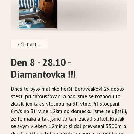
Číst dál...
Den 8 - 28.10 -
Diamantovka !!!
Dnes to bylo malinko horší. Boruvcakovi 2x doslo
stesti pri chroustovani a pak jsme se rozhodli to
zkusit jen tak s vlecnou na 3ti vlne. Pri stoupani
6m/s na 3ti vlne 12km od domecku jsme se ujistili,
ze to maka a tak jsme to tam zacali strilet. Kratak
se svym vlekem 12minut si dal prevyseni 5500m a
skocil z 3ti do 1ni vlny. Vetsina borcu, co meli pres