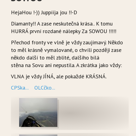
HejaHou !-)) Juppííja jou !!-D
Diamanty!! A zase neskutečná krása.. K tomu
HURRÁ první rozdané nálepky Za SOWOU !!!!!
Přechod fronty ve vlně je vždy zaujímavý. Někdo
to měl krásně vymalované, o chvíli později zase
někdo další to měl zblité, dalšího bílá
stěna na Sovu ani nepustila. A zkrátka jako vždy:
VLNA je vždy JÍNÁ, ale pokaždé KRÁSNÁ.
CPSka...
OLCčko...