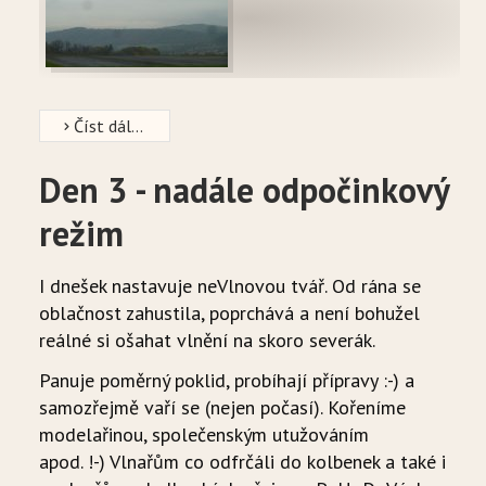
Číst dál...
Den 3 - nadále odpočinkový
režim
I dnešek nastavuje neVlnovou tvář. Od rána se
oblačnost zahustila, poprchává a není bohužel
reálné si ošahat vlnění na skoro severák.
Panuje poměrný poklid, probíhají přípravy :-) a
samozřejmě vaří se (nejen počasí). Kořeníme
modelařinou, společenským utužováním
apod. !-) Vlnařům co odfrčáli do kolbenek a také i