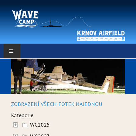
HLAVNÍ STRÁNKA
POČASÍ
POČASÍ - DATA
ZOBRAZENÍ VŠECH FOTEK NAJEDNOU
WEBKAMERY
Kategorie
LOW RES METEO
WC2025
SELF BRIEFING