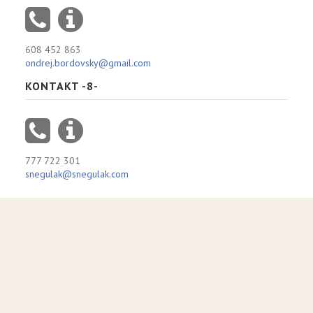
608 452 863
ondrej.bordovsky@gmail.com
KONTAKT -8-
777 722 301
snegulak@snegulak.com