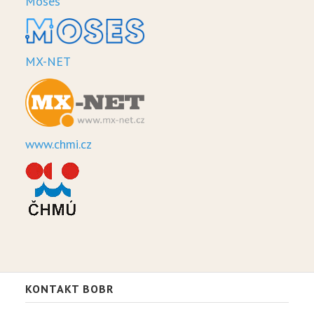
Moses
MX-NET
www.chmi.cz
KONTAKT BOBR