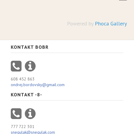
Powered by
Phoca Gallery
KONTAKT BOBR
608 452 863
ondrej.bordovsky@gmail.com
KONTAKT -8-
777 722 301
snegulak@snegulak.com