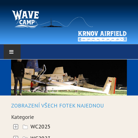
HLAVNÍ STRÁNKA
POČASÍ
POČASÍ - DATA
ZOBRAZENÍ VŠECH FOTEK NAJEDNOU
WEBKAMERY
Kategorie
LOW RES METEO
WC2025
SELF BRIEFING