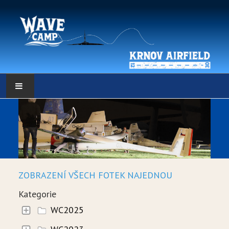
HLAVNÍ STRÁNKA
POČASÍ
POČASÍ - DATA
ZOBRAZENÍ VŠECH FOTEK NAJEDNOU
WEBKAMERY
Kategorie
LOW RES METEO
WC2025
SELF BRIEFING