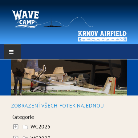
HLAVNÍ STRÁNKA
POČASÍ
POČASÍ - DATA
ZOBRAZENÍ VŠECH FOTEK NAJEDNOU
WEBKAMERY
Kategorie
LOW RES METEO
WC2025
SELF BRIEFING