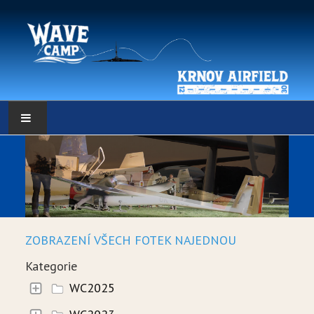
HLAVNÍ STRÁNKA
POČASÍ
POČASÍ - DATA
ZOBRAZENÍ VŠECH FOTEK NAJEDNOU
WEBKAMERY
Kategorie
LOW RES METEO
WC2025
SELF BRIEFING