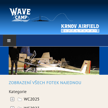
HLAVNÍ STRÁNKA
POČASÍ
POČASÍ - DATA
ZOBRAZENÍ VŠECH FOTEK NAJEDNOU
WEBKAMERY
Kategorie
LOW RES METEO
WC2025
SELF BRIEFING