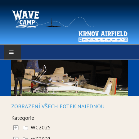
HLAVNÍ STRÁNKA
POČASÍ
POČASÍ - DATA
ZOBRAZENÍ VŠECH FOTEK NAJEDNOU
WEBKAMERY
Kategorie
LOW RES METEO
WC2025
SELF BRIEFING