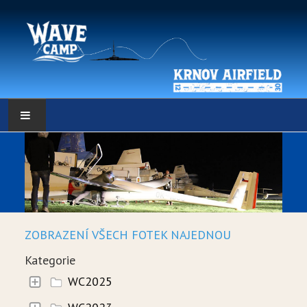
HLAVNÍ STRÁNKA
POČASÍ
POČASÍ - DATA
ZOBRAZENÍ VŠECH FOTEK NAJEDNOU
WEBKAMERY
Kategorie
LOW RES METEO
WC2025
SELF BRIEFING