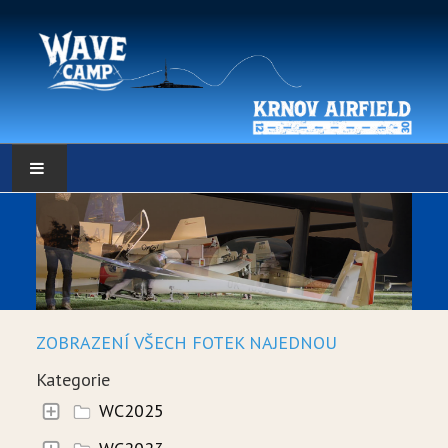
HLAVNÍ STRÁNKA
POČASÍ
POČASÍ - DATA
ZOBRAZENÍ VŠECH FOTEK NAJEDNOU
WEBKAMERY
Kategorie
LOW RES METEO
WC2025
SELF BRIEFING