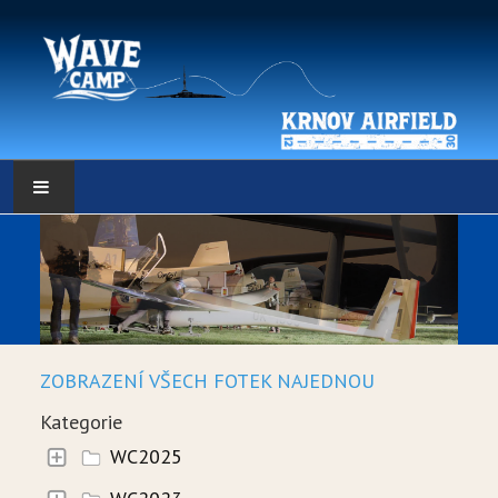
HLAVNÍ STRÁNKA
POČASÍ
POČASÍ - DATA
ZOBRAZENÍ VŠECH FOTEK NAJEDNOU
WEBKAMERY
Kategorie
LOW RES METEO
WC2025
SELF BRIEFING