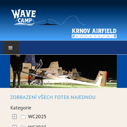
HLAVNÍ STRÁNKA
POČASÍ
POČASÍ - DATA
ZOBRAZENÍ VŠECH FOTEK NAJEDNOU
WEBKAMERY
Kategorie
LOW RES METEO
WC2025
SELF BRIEFING