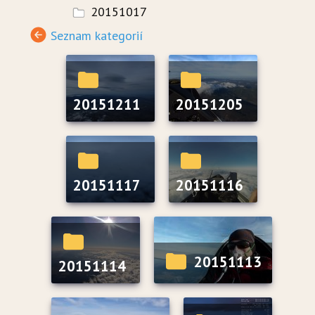
20151017
Seznam kategorií
20151211
20151205
20151117
20151116
20151113
20151114