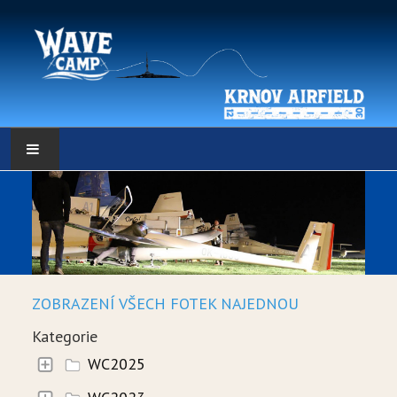
HLAVNÍ STRÁNKA
POČASÍ
POČASÍ - DATA
ZOBRAZENÍ VŠECH FOTEK NAJEDNOU
WEBKAMERY
Kategorie
LOW RES METEO
WC2025
SELF BRIEFING