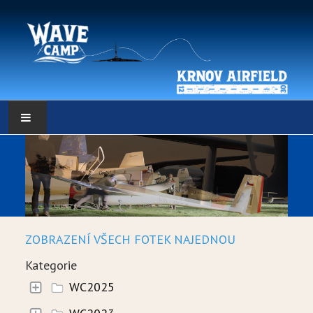
HLAVNÍ STRÁNKA
POČASÍ
POČASÍ - DATA
ZOBRAZENÍ VŠECH FOTEK NAJEDNOU
WEBKAMERY
Kategorie
LOW RES METEO
WC2025
SELF BRIEFING