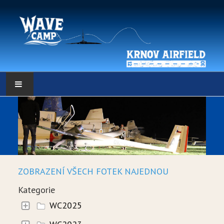
HLAVNÍ STRÁNKA
POČASÍ
POČASÍ - DATA
ZOBRAZENÍ VŠECH FOTEK NAJEDNOU
WEBKAMERY
Kategorie
LOW RES METEO
WC2025
SELF BRIEFING