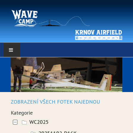
HLAVNÍ STRÁNKA
POČASÍ
POČASÍ - DATA
ZOBRAZENÍ VŠECH FOTEK NAJEDNOU
WEBKAMERY
Kategorie
LOW RES METEO
WC2025
SELF BRIEFING