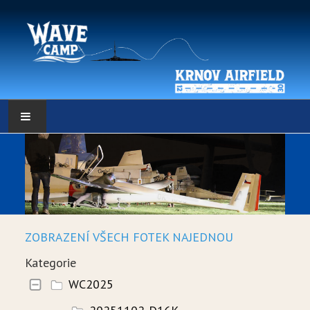
HLAVNÍ STRÁNKA
POČASÍ
POČASÍ - DATA
ZOBRAZENÍ VŠECH FOTEK NAJEDNOU
WEBKAMERY
Kategorie
LOW RES METEO
WC2025
SELF BRIEFING