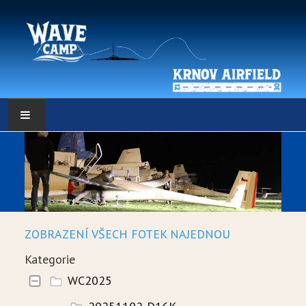
HLAVNÍ STRÁNKA
POČASÍ
POČASÍ - DATA
ZOBRAZENÍ VŠECH FOTEK NAJEDNOU
WEBKAMERY
Kategorie
LOW RES METEO
WC2025
SELF BRIEFING